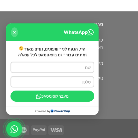
פרטי יצירת קשר
WhatsApp
כרמיאל: מעלה כמון 5 קניון חוצות
ראש פינה: דרך הגליל 6 (מתחם שופינה)
היי, הגעת לניר שעונים, נעים מאוד
זמינים עבורך גם בוואטסאפ לכל שאלה
מייל:
nirwatch@gmail.com
טלפון: 052-679-0113
מעבר לוואטסאפ
Powered by