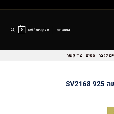
התחברות
סל קניות /
0
₪
0
ם לגבר
סטים
צור קשר
SV2