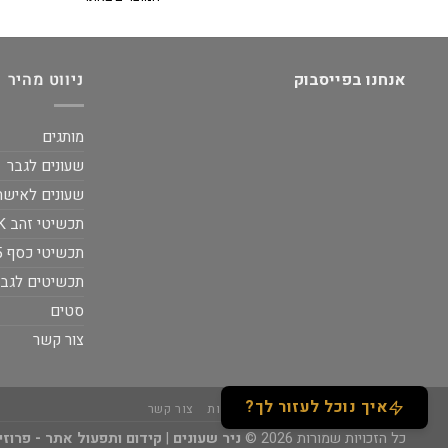
אנחנו בפייסבוק
ניווט מהיר
מותגים
שעונים לגבר
שעונים לאישה
תכשיטי זהב 14K
תכשיטי כסף 925
תכשיטים לגבר
סטים
צור קשר
איך נוכל לעזור לך?
אודות
תקנון
מידע נוסף
נגישות
צור קשר
כל הזכויות שמורות 2026 ©
ניר שעונים
|
קידום ותפעול אתר - פרוזיטיב \ ve