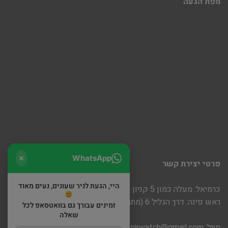
מפת הגעה
WhatsApp
פרטי יצירת קשר
היי, הגעת לניר שעונים, נעים מאוד
כרמיאל: מעלה כמון 5 קניון חוצות
ראש פינה: דרך הגליל 6 (מתחם שופינה)
זמינים עבורך גם בוואטסאפ לכל
שאלה
מייל:
nirwatch@gmail.com