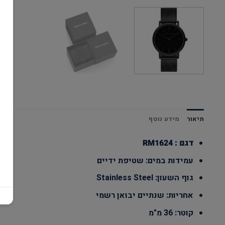
תיאור
מידע נוסף
דגם : RM1624
עמידות במים: שטיפת ידיים
גוף השעון: Stainless Steel
אחריות: שנתיים יבואן רשמי
קוטר: 36 מ"מ