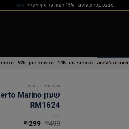
מבצע בניר שעונים - 15% הנחה עד סוף אפריל!
סגור
שעונים לאישה
תכשיטי זהב 14K
תכשיטי כסף 925
תכשיטי
עמוד הבית
/
מותגים
RM1624
299
499
₪
₪