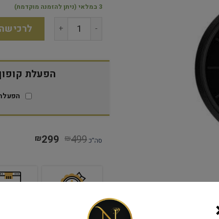
3 במלאי (ניתן להזמנה מוקדמת)
לרכישה
הפעלת קופון 15% הנח
הפעלת 
299
499
₪
₪
סה"כ
שנתיים אחריות
יבואן רש