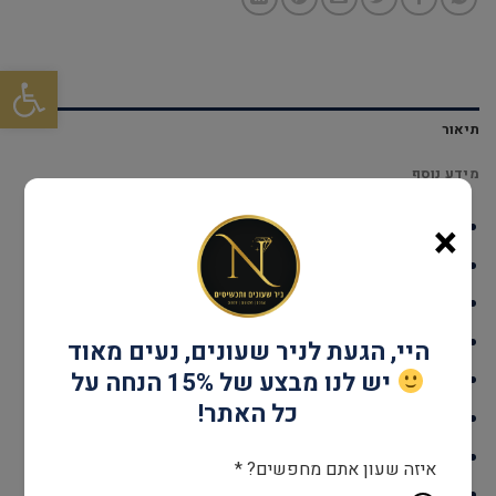
פתח סרגל
תיאור
מידע נוסף
×
דגם : RM1623
עמידות במים: שטיפת ידיים
גוף השעון: Stainless Steel
אחריות: שנתיים יבואן רשמי
היי, הגעת לניר שעונים, נעים מאוד
יש לנו מבצע של 15% הנחה על
קוטר: 36 מ"מ
כל האתר!
מנגנון: קוורץ
זכוכית: מינרל
איזה שעון אתם מחפשים? *
צבע: רוז גולד