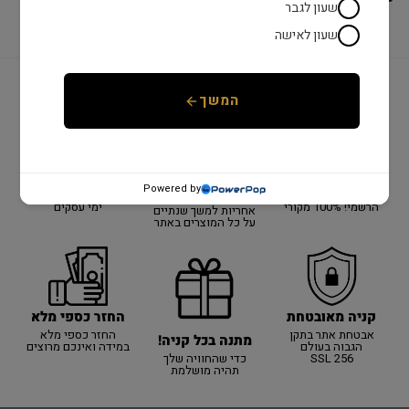
שעון לגבר
שעון לאישה
המשך
יבואן רשמי!
משלוח מהיר
שנתיים אחריות
יבואן רשמי על כל
כל המוצרים באתר
אספקה מהירה עם
Powered by
האתר!
באחריות היבואן
שליח עד הבית עד 3
הרשמי! 100% מקורי
ימי עסקים
אחריות למשך שנתיים
על כל המוצרים באתר
קניה מאובטחת
החזר כספי מלא
אבטחת אתר בתקן
החזר כספי מלא
מתנה בכל קניה!
הגבוה בעולם
במידה ואינכם מרוצים
SSL 256
כדי שהחוויה שלך
תהיה מושלמת