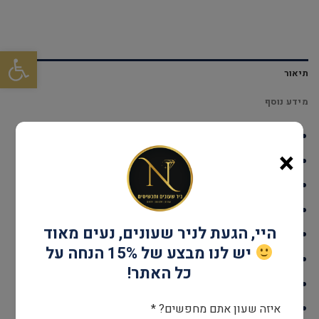
פתח סרגל
תיאור
מידע נוסף
דגם: DUMASSSRS0
×
עמידות במים: עד 30 מטר
גוף השעון: Stainless Steel
אחריות: שנתיים יבואן רשמי
היי, הגעת לניר שעונים, נעים מאוד
קוטר: 33 מ"מ
יש לנו מבצע של 15% הנחה על
מנגנון: SWISS RONDA 762
כל האתר!
זכוכית: ציפוי ספיר קריסטל
צבע: כסף
איזה שעון אתם מחפשים? *