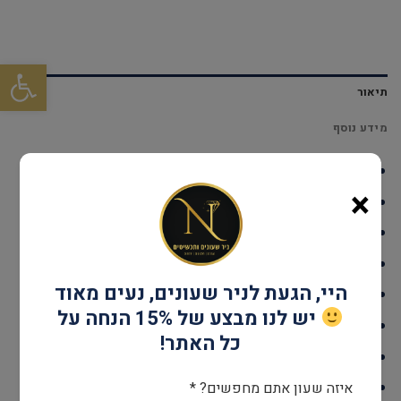
פתח סרגל
תיאור
מידע נוסף
דגם: DUMASSBRSS
×
עמידות במים: עד 30 מטר
גוף השעון: Stainless Steel
אחריות: שנתיים יבואן רשמי
היי, הגעת לניר שעונים, נעים מאוד
קוטר: 34 מ"מ
יש לנו מבצע של 15% הנחה על
מנגנון: SWISS RONDA 763
כל האתר!
זכוכית: ציפוי ספיר קריסטל
צבע: כסף
איזה שעון אתם מחפשים? *