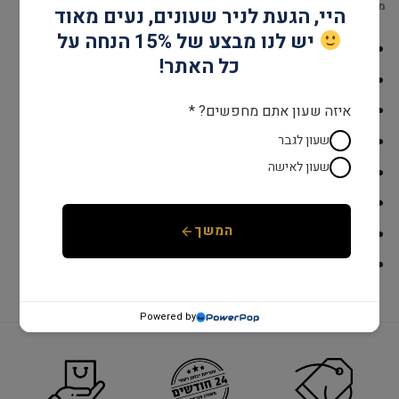
מידע נוסף
היי, הגעת לניר שעונים, נעים מאוד
יש לנו מבצע של 15% הנחה על
דגם : CW165006
כל האתר!
עמידות במים: עד 30 מטר
גוף השעון: stainless steel
איזה שעון אתם מחפשים? *
אחריות: שנתיים יבואן רשמי
שעון לגבר
שעון לאישה
קוטר: 42 מ"מ
מנגנון: קוורץ
המשך
זכוכית: ספיר קריסטל
צבע: כסף & זהב
Powered by