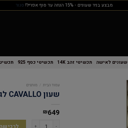
מבצע בניר שעונים - 15% הנחה עד סוף אפריל!
סגור
שעונים לאישה
תכשיטי זהב 14K
תכשיטי כסף 925
תכשיטי
עמוד הבית
/
מותגים
שעון CAVALLO לגבר CW165005
649
₪
לרכישה