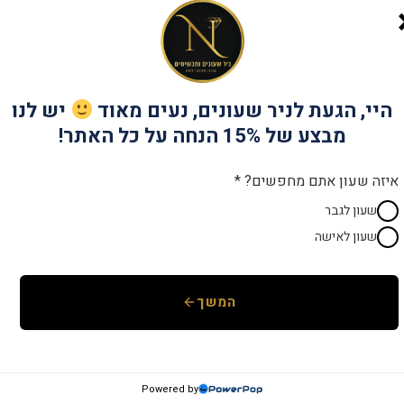
שנתיים אחריות
יבואן רש
מק"ט:
CW165005
היי, הגעת לניר שעונים, נעים מאוד
יש לנו
קטגוריות:
CAVALLO
,
מותגים
,
שעונים לג
מבצע של 15% הנחה על כל האתר!
איזה שעון אתם מחפשים? *
שעון לגבר
שעון לאישה
המשך
Powered by