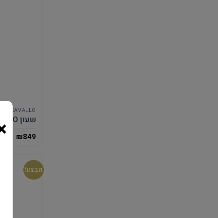
CAVALLO
שעון CAVALLO לגבר CW184004
×
₪
849
מבצע!