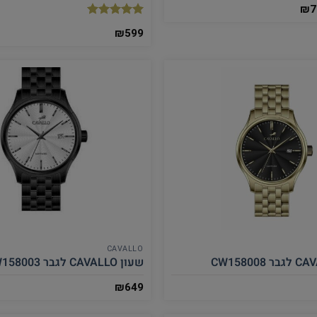
₪
7
דורג
5.00
₪
599
מתוך 5
CAVALLO
שעון CAVALLO לגבר CW158003
₪
649