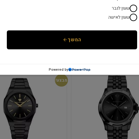
שעון לגבר
שעון לאישה
המשך
GANT
שעון GANT לגבר G123016
₪
1,399
₪
1,790
₪
1,
Powered by
מבצע!