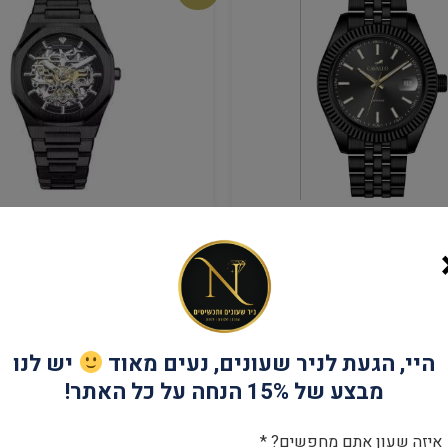
PIERRE RICHARDSON
שעון Pierre Richardson לגבר Pr5724
₪
1,199
₪
1,990
מבצע!
היי, הגעת לניר שעונים, נעים מאוד
יש לנו
מבצע של 15% הנחה על כל האתר!
איזה שעון אתם מחפשים? *