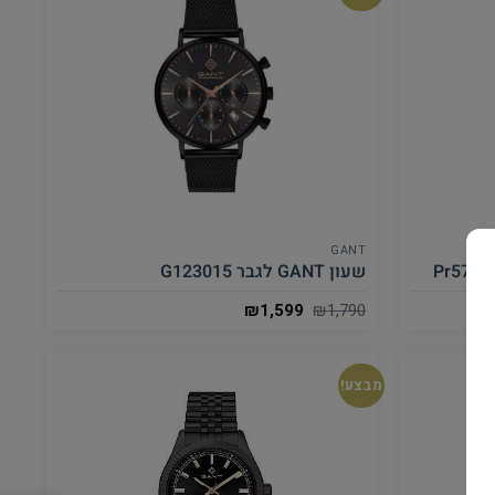
GANT
שעון GANT לגבר G123015
₪
1,599
₪
1,790
מבצע!