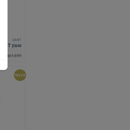
GANT
שעון GANT לגבר G123009
549
₪
1,699
מבצע!