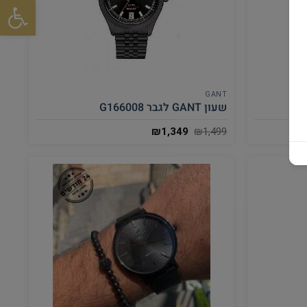
פתח סרגל
GANT
שעון GANT לגבר G166008
₪
1,349
₪
1,499