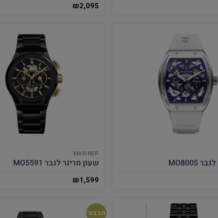
₪
2,095
MARINER
 MO8005
שעון מרינר לגבר MO5591
₪
1,599
מבצע!