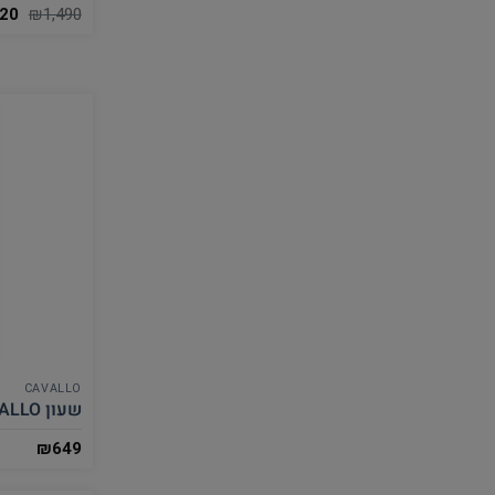
20
₪
1,490
CAVALLO
שעון CAVALLO לגבר CW158008
₪
649