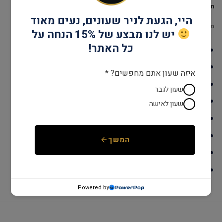
תיאור
היי, הגעת לניר שעונים, נעים מאוד
מידע נוסף
יש לנו מבצע של 15% הנחה על
כל האתר!
דגם: G133002
עמידות במים: עד 30 מטר
איזה שעון אתם מחפשים? *
גוף השעון: עור
שעון לגבר
אחריות: שנתיים יבואן רשמי
שעון לאישה
קוטר: 42 מ"מ
מנגנון: קוורץ
המשך
זכוכית: מינרל
צבע: שחור
Powered by