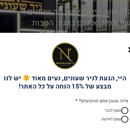
קוחות הייחודי של ניר שעונים !
שר ולפנק אתכם במגוון הטבות
הנחות בחנות האינטרנטית!
היי, הגעת לניר שעונים, נעים מאוד
יש לנו
מבצע של 15% הנחה על כל האתר!
מבצעים בלעדיים לחברי המועדון!
איזה שעון אתם מחפשים? *
שעון לגבר
שעון לאישה
ה ללא עלות!