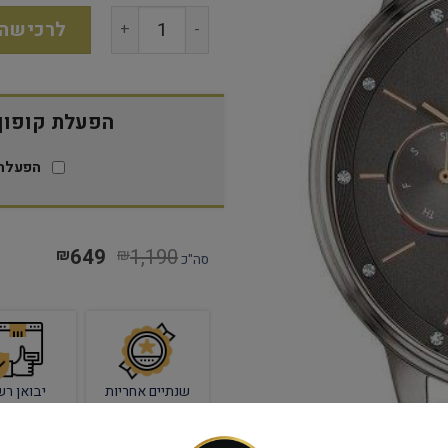
לרכישה
הפעלת קופון 15% הנח
הפעלת 
649
1,190
₪
₪
סה"כ
שנתיים אחריות
יבואן רש