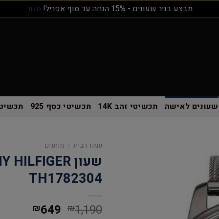
מבצע בניר שעונים - 15% הנחה עד סוף אפריל!
סגור
שעונים לאישה
תכשיטי זהב 14K
תכשיטי כסף 925
תכשיטי
עמוד הבית
/
מותגים
TH1782304
649
1,190
₪
₪