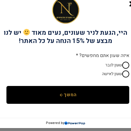
מק"ט:
TH1782304
קטגוריות:
TOMMY HILFIGER
,
מותגים
,
שע
היי, הגעת לניר שעונים, נעים מאוד
יש לנו
מבצע של 15% הנחה על כל האתר!
איזה שעון אתם מחפשים? *
שעון לגבר
שעון לאישה
המשך
Powered by