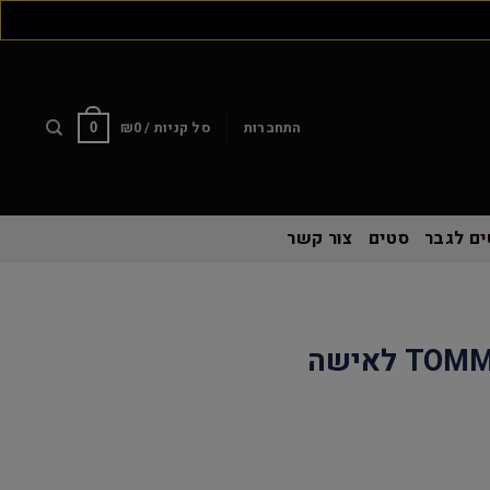
התחברות
סל קניות /
0
₪
0
ם לגבר
סטים
צור קשר
שעון TOMMY HILFIGER לאישה