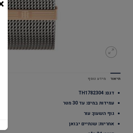
×
תיאור
מידע נוסף
דגם: TH1782304
עמידות במים: עד 30 מטר
גוף השעון: עור
אחריות: שנתיים יבואן