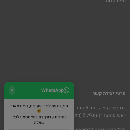
מפת הגעה
WhatsApp
פרטי יצירת קשר
היי, הגעת לניר שעונים, נעים מאוד
כרמיאל: מעלה כמון 5 קניון חוצות
ראש פינה: דרך הגליל 6 (מתחם שופינה)
זמינים עבורך גם בוואטסאפ לכל
שאלה
מייל:
nirwatch@gmail.com