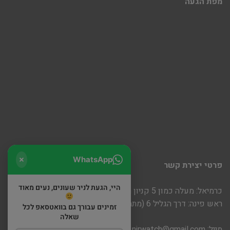
מפת הגעה
WhatsApp
פרטי יצירת קשר
היי, הגעת לניר שעונים, נעים מאוד
כרמיאל: מעלה כמון 5 קניון חוצות
ראש פינה: דרך הגליל 6 (מתחם שופינה)
זמינים עבורך גם בוואטסאפ לכל
שאלה
מייל:
nirwatch@gmail.com