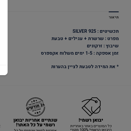
תיאור
תכשיטים : SILVER 925
מפרט : שרשרת + עגילים + טבעת
שיבוץ : זרקונים
זמן אספקה : 1-5 ימים משלוח אקספרס
* את המידה לטבעת לציין בהערות
יבואן רשמי!
שנתיים אחריות יבואן
רשמי על כל האתר!
כל המוצרים באתר באחריות
א
היבואן הרשמי! 100% מקורי
אחריות למשך שנתיים על כל