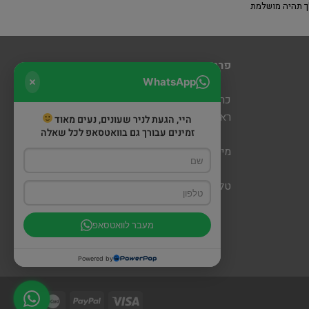
ך תהיה מושלמת
פרטי יצירת קשר
WhatsApp
כרמיאל: מעלה כמון 5 קניון חוצות
ראש פינה: דרך הגליל 6 (מתחם שופינה)
היי, הגעת לניר שעונים, נעים מאוד
זמינים עבורך גם בוואטסאפ לכל שאלה
מייל:
nirwatch@gmail.com
טלפון: 052-679-0113
מעבר לוואטסאפ
Powered by