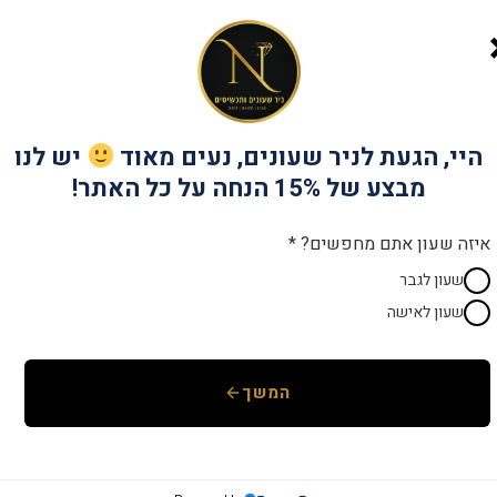
שנתיים אחריות
יבואן רש
היי, הגעת לניר שעונים, נעים מאוד
יש לנו
מבצע של 15% הנחה על כל האתר!
מק"ט:
Pr7221
קטגוריות:
Pierre Richardson
,
מוצרים ח
איזה שעון אתם מחפשים? *
שעון לגבר
שעון לאישה
המשך