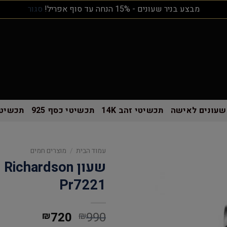
מבצע בניר שעונים - 15% הנחה עד סוף אפריל!
סגור
שעונים לאישה
תכשיטי זהב 14K
תכשיטי כסף 925
תכשיטי
עמוד הבית
/
מוצרים חמים
Pr7221
720
990
₪
₪