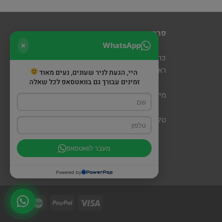
פרטי יצירת קשר
WhatsApp
כרמיאל: מעלה כמון 5 קניון חוצות
ראש פינה: דרך הגליל 6 (מתחם שופינה)
היי, הגעת לניר שעונים, נעים מאוד
זמינים עבורך גם בוואטסאפ לכל שאלה
מייל:
nirwatch@gmail.com
טלפון: 052-679-0113
מעבר לוואטסאפ
Powered by