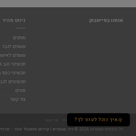
אנחנו בפייסבוק
ניווט מהיר
מותגים
שעונים לגבר
שעונים לאישה
תכשיטי זהב 14K
תכשיטי כסף 925
תכשיטים לגבר
סטים
צור קשר
איך נוכל לעזור לך?
אודות
תקנון
מידע נוסף
נגישות
צור קשר
כל הזכויות שמורות 2026 ©
ניר שעונים
|
קידום ותפעול אתר - פרוזיטיב \ ve