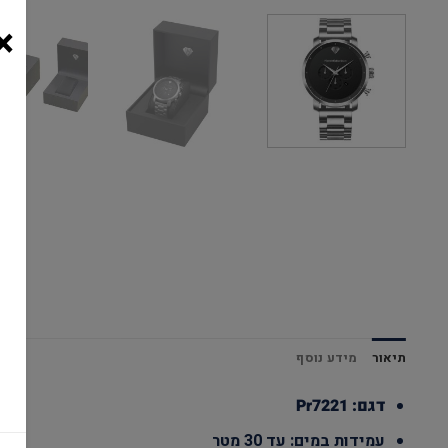
×
תיאור
מידע נוסף
דגם: Pr7221
עמידות במים: עד 30 מטר