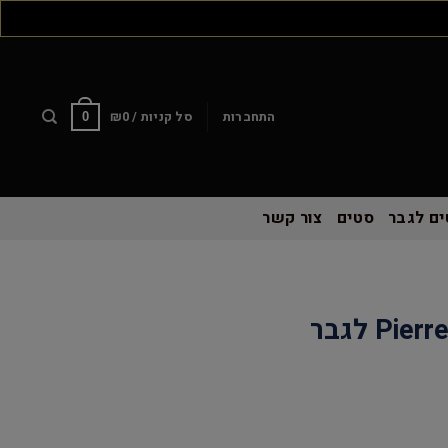
התחברות
סל קניות /
0
₪
0
ם לגבר
סטים
צור קשר
שעון Pierre Richardson לגבר