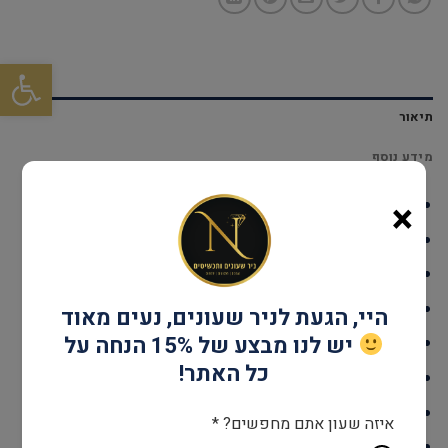
פתח סרגל
תיאור
מידע נוסף
×
דגם: Pr1811
עמידות במים: עד 30 מטר
גוף השעון: Stainless Steel
אחריות: שנתיים
היי, הגעת לניר שעונים, נעים מאוד
יש לנו מבצע של 15% הנחה על
קוטר: 36 מ"מ
כל האתר!
מנגנון: קוורץ
זכוכית: מינרל
איזה שעון אתם מחפשים? *
צבע: כסף