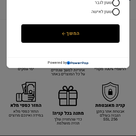
שעון לגבר
שעון לאישה
המשך
יבואן רשמי!
משלוח מהיר
שנתיים אחריות
יבואן רשמי על כל
כל המוצרים באתר
אספקה מהירה עם
Powered by
האתר!
באחריות היבואן
שליח עד הבית עד 3
הרשמי! 100% מקורי
ימי עסקים
אחריות למשך שנתיים
על כל המוצרים באתר
קניה מאובטחת
החזר כספי מלא
אבטחת אתר בתקן
החזר כספי מלא
מתנה בכל קניה!
הגבוה בעולם
במידה ואינכם מרוצים
SSL 256
כדי שהחוויה שלך
תהיה מושלמת