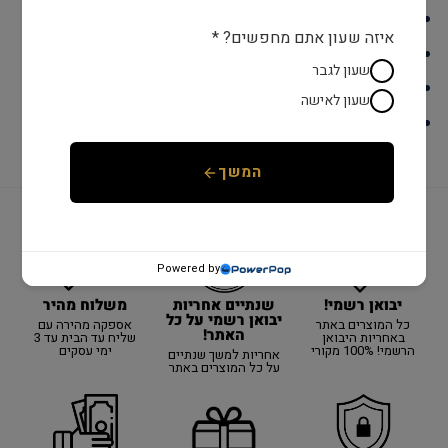
מנגנון: קוורץ
איזה שעון אתם מחפשים? *
זכוכית: ספיר
שעון לגבר
צבע: כסף
שעון לאישה
לוח : שחור
המשך
Powered by
יבואן רשמי!
משלוח מהיר
שנתיים אחריות
יבואן רשמי על כל
כל המוצרים באתר
אספקה מהירה עם
האתר!
באחריות היבואן
שליח עד הבית עד 3
הרשמי! 100% מקורי
ימי עסקים
אחריות למשך שנתיים
על כל המוצרים באתר