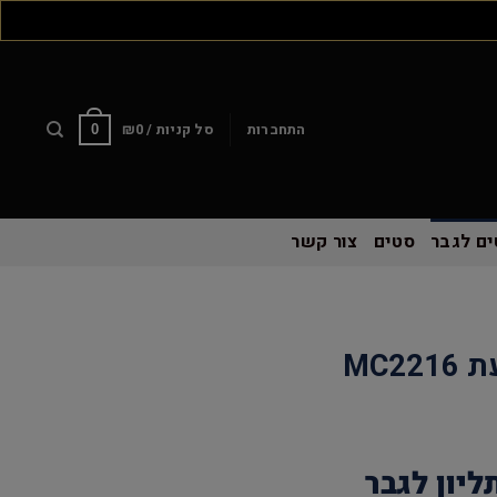
התחברות
סל קניות /
0
₪
0
ם לגבר
סטים
צור קשר
MC2
יון לגבר