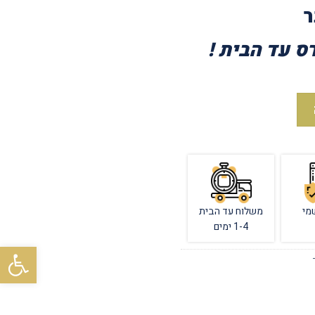
ר
 עד הבית !
מי
משלוח עד הבית
1-4 ימים
פתח סרגל