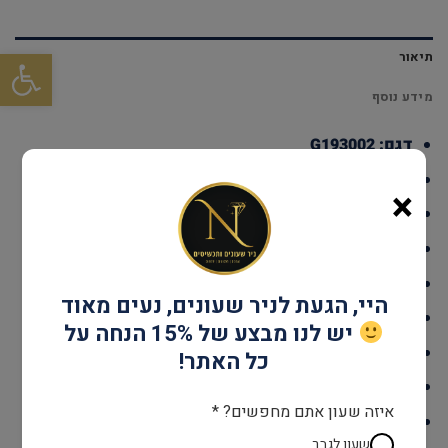
פתח סרגל
תיאור
מידע נוסף
דגם: G193002
עמידות במים: עד 30 מטר
×
גוף השעון: פלדת אל חלד
אחריות: שנתיים יבואן רשמי
קוטר: 24 מ"מ
היי, הגעת לניר שעונים, נעים מאוד
מנגנון: קוורץ
יש לנו מבצע של 15% הנחה על
זכוכית: מינרל
כל האתר!
צבע: כסף &זהב
איזה שעון אתם מחפשים? *
לוח : לבן
שעון לגבר