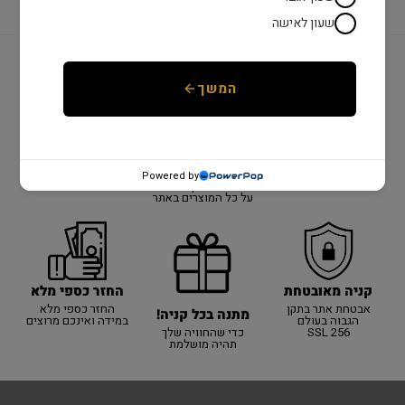
שעון לאישה
המשך
יבואן רשמי!
משלוח מהיר
שנתיים אחריות
יבואן רשמי על כל
כל המוצרים באתר
אספקה מהירה עם
האתר!
באחריות היבואן
שליח עד הבית עד 3
Powered by
הרשמי! 100% מקורי
ימי עסקים
אחריות למשך שנתיים
על כל המוצרים באתר
קניה מאובטחת
החזר כספי מלא
אבטחת אתר בתקן
החזר כספי מלא
מתנה בכל קניה!
הגבוה בעולם
במידה ואינכם מרוצים
SSL 256
כדי שהחוויה שלך
תהיה מושלמת