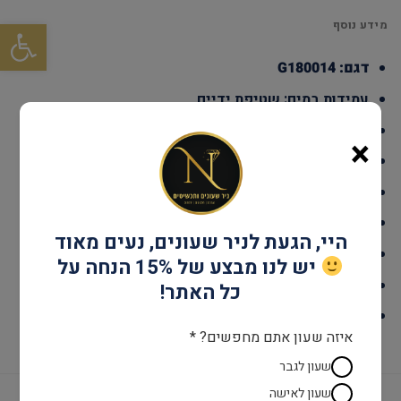
פתח סרגל
מידע נוסף
דגם: G180014
עמידות במים: שטיפת ידיים
גוף השעון: Stainless Steel
×
אחריות: שנתיים יבואן רשמי
קוטר: 36 מ"מ
מנגנון: קוורץ
היי, הגעת לניר שעונים, נעים מאוד
זכוכית: ציפוי ספיר
יש לנו מבצע של 15% הנחה על
צבע: שחור
כל האתר!
לוח : שחור
איזה שעון אתם מחפשים? *
שעון לגבר
שעון לאישה