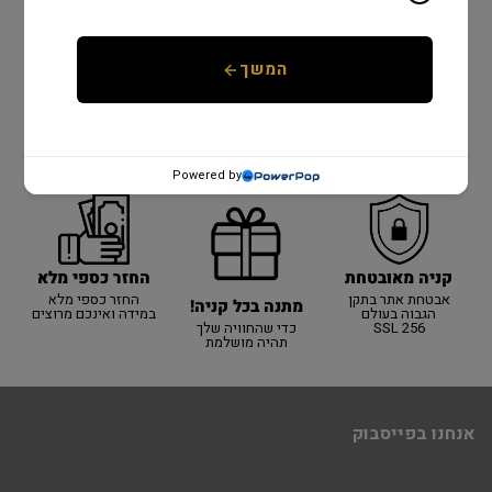
המשך
יבואן רשמי!
משלוח מהיר
שנתיים אחריות
יבואן רשמי על כל
כל המוצרים באתר
אספקה מהירה עם
האתר!
באחריות היבואן
שליח עד הבית עד 3
הרשמי! 100% מקורי
ימי עסקים
אחריות למשך שנתיים
על כל המוצרים באתר
Powered by
קניה מאובטחת
החזר כספי מלא
אבטחת אתר בתקן
החזר כספי מלא
מתנה בכל קניה!
הגבוה בעולם
במידה ואינכם מרוצים
SSL 256
כדי שהחוויה שלך
תהיה מושלמת
אנחנו בפייסבוק