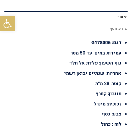
פתח סרגל
תיאור
מידע נוסף
דגם: G178006
עמידות במים: עד 50 מטר
גוף השעון: פלדת אל חלד
אחריות: שנתיים יבואן רשמי
קוטר: 28 מ"מ
מנגנון: קוורץ
זכוכית: מינרל
צבע: כסף
לוח : כחול