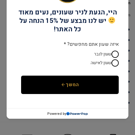
תיאור
היי, הגעת לניר שעונים, נעים מאוד
מידע נוסף
יש לנו מבצע של 15% הנחה על
כל האתר!
דגם: G134001
עמידות במים: עד 30 מטר
איזה שעון אתם מחפשים? *
גוף השעון: Stainless Steel
שעון לגבר
אחריות: שנתיים יבואן רשמי
שעון לאישה
קוטר: 42 מ"מ
מנגנון: קוורץ
המשך
זכוכית: מינרל
צבע: כסף
Powered by