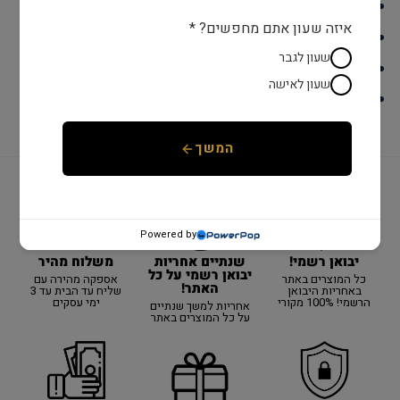
קוטר: 42 מ"מ
איזה שעון אתם מחפשים? *
מנגנון: קוורץ
שעון לגבר
זכוכית: מינרל
שעון לאישה
צבע: כסף
המשך
Powered by
יבואן רשמי!
משלוח מהיר
שנתיים אחריות
יבואן רשמי על כל
כל המוצרים באתר
אספקה מהירה עם
האתר!
באחריות היבואן
שליח עד הבית עד 3
הרשמי! 100% מקורי
ימי עסקים
אחריות למשך שנתיים
על כל המוצרים באתר