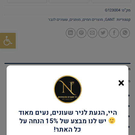
מק"ט:
G123004
קטגוריות:
GANT
,
מוצרים חמים
,
מותגים
,
שעונים לגבר
פתח סרגל
תיאור
×
מידע נוסף
דגם: G123004
עמידות במים: עד 30 מטר
היי, הגעת לניר שעונים, נעים מאוד
גוף השעון: Stainless Steel
יש לנו מבצע של 15% הנחה על
אחריות: שנתיים יבואן רשמי
כל האתר!