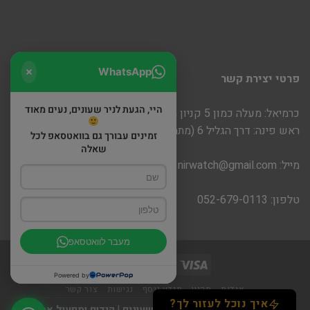
WhatsApp
פרטי יצירת קשר
היי, הגעת לניר שעונים, נעים מאוד
כרמיאל: מעלה כמון 5 קניון חוצות
ראש פינה: דרך הגליל 6 (מתחם שופינה)
זמינים עבורך גם בוואטסאפ לכל
שאלה
מייל:
nirwatch@gmail.com
טלפון: 052-679-0113
מעבר לוואטסאפ
Powered by
אודות
תקנון
מידע נוסף
נגישות
צור קשר
איך נוכל לעזור לך?
כל הזכויות שמורות 2026 ©
ניר שעונים
|
קידום ותפעול אתר -