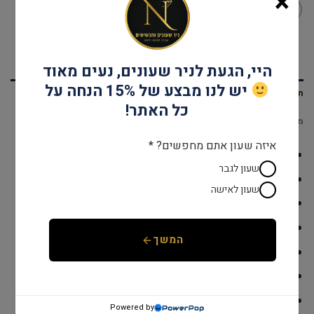
×
היי, הגעת לניר שעונים, נעים מאוד
יש לנו מבצע של 15% הנחה על
תיאור
כל האתר!
מידע נוסף
איזה שעון אתם מחפשים? *
דגם: G105016
שעון לגבר
עמידות במים: עד 30 מטר
שעון לאישה
גוף השעון: stainless steel
אחריות: שנתיים יבואן רשמי
המשך
קוטר: 42 מ"מ
מנגנון: קוורץ
זכוכית: מינרל
Powered by