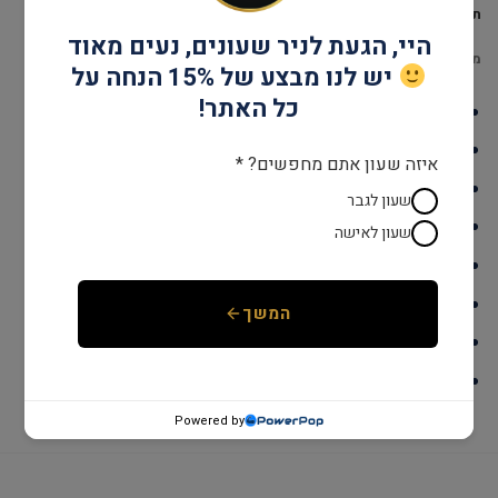
תיאור
היי, הגעת לניר שעונים, נעים מאוד
מידע נוסף
יש לנו מבצע של 15% הנחה על
כל האתר!
דגם: G105006
עמידות במים: עד 30 מטר
איזה שעון אתם מחפשים? *
גוף השעון: עור
שעון לגבר
אחריות: שנתיים יבואן רשמי
שעון לאישה
קוטר: 42 מ"מ
מנגנון: קוורץ
המשך
זכוכית: מינרל
צבע: חום
Powered by