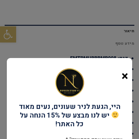
פתח סרגל
תיאור
מידע נוסף
דגם: EMTRMUBBBMB008
עמידות במים: עד 100 מטר
×
גוף השעון: פלדה
אחריות: שנתיים יבואן רשמי
קוטר: 42.5 מ"מ
היי, הגעת לניר שעונים, נעים מאוד
מנגנון: אוטומטי
יש לנו מבצע של 15% הנחה על
זכוכית: ספיר קריסטל
כל האתר!
צבע: שחור