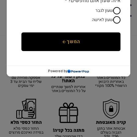
איזה שעון אתם מחפשים? *
לוח : שחור
שעון לגבר
קראט : 0.08 נקיון SI צבע
שעון לאישה
המשך
יבואן רשמי!
משלוח מהיר
שנתיים אחריות
Powered by
יבואן רשמי על כל
כל המוצרים באתר
אספקה מהירה עם
האתר!
באחריות היבואן
שליח עד הבית עד 3
הרשמי! 100% מקורי
ימי עסקים
אחריות למשך שנתיים
על כל המוצרים באתר
קניה מאובטחת
החזר כספי מלא
אבטחת אתר בתקן
החזר כספי מלא
מתנה בכל קניה!
הגבוה בעולם
במידה ואינכם מרוצים
SSL 256
כדי שהחוויה שלך