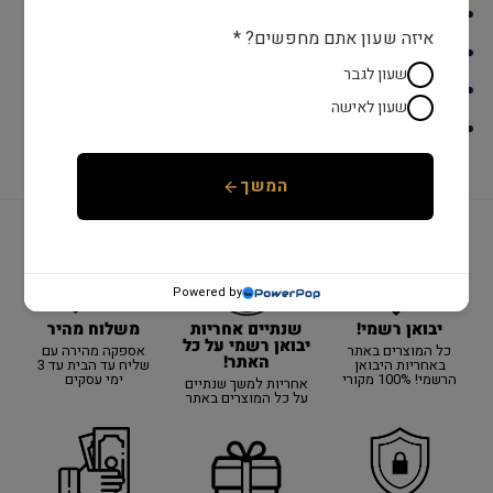
מנגנון: קוורץ
שוויצרי
איזה שעון אתם מחפשים? *
זכוכית: ספיר קריסטל
שעון לגבר
צבע: זהב
שעון לאישה
לוח : שחור
המשך
Powered by
יבואן רשמי!
משלוח מהיר
שנתיים אחריות
יבואן רשמי על כל
כל המוצרים באתר
אספקה מהירה עם
האתר!
באחריות היבואן
שליח עד הבית עד 3
הרשמי! 100% מקורי
ימי עסקים
אחריות למשך שנתיים
על כל המוצרים באתר