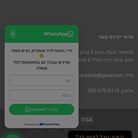
WhatsApp
פרטי יצירת קשר
היי, הגעת לניר שעונים, נעים מאוד
כרמיאל: מעלה כמון 5 קניון חוצות
ראש פינה: דרך הגליל 6 (מתחם שופינה)
זמינים עבורך גם בוואטסאפ לכל
שאלה
מייל:
nirwatch@gmail.com
טלפון: 052-679-0113
מעבר לוואטסאפ
Powered by
אודות
תקנון
מידע נוסף
נגישות
צור קשר
איך נוכל לעזור לך?