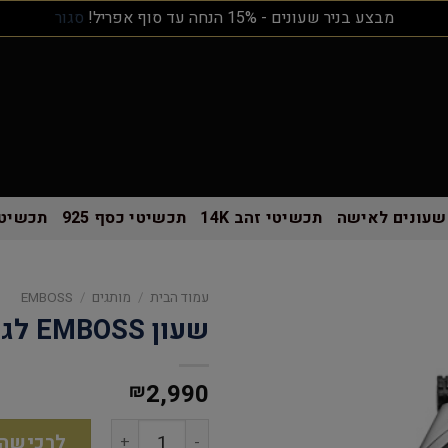
מבצע בניר שעונים - 15% הנחה עד סוף אפריל!
סגור
שעונים לאישה
תכשיטי זהב 14K
תכשיטי כסף 925
תכשיטי
עמוד הבית
/
מותגים
/
EMBOSS
שעון EMBOSS לגבר פריימר
2,990
₪
לרכישה