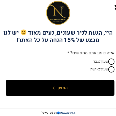
שנתיים אחריות
יבואן רש
מק"ט:
EMPRSKSBBM2000
היי, הגעת לניר שעונים, נעים מאוד
יש לנו
קטגוריות:
emboss
,
מותגים
,
שעונים לגב
מבצע של 15% הנחה על כל האתר!
איזה שעון אתם מחפשים? *
שעון לגבר
שעון לאישה
המשך
Powered by