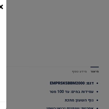
×
תיאור
מידע נוסף
דגם: EMPRSKSBBM2000
עמידות במים: עד 100 מטר
גוף השעון: מתכת
אחריות: שנתיים יבואן רשמי