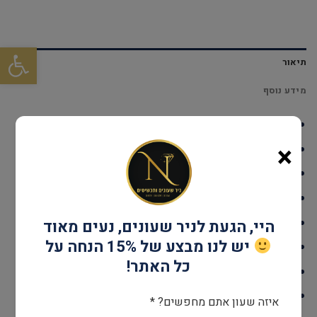
פתח סרגל
תיאור
מידע נוסף
דגם: DUVEYGOMY0
×
עמידות במים: עד 30 מטר
גוף השעון: Stainless Steel
אחריות: שנתיים יבואן רשמי
קוטר: 35 מ"מ
היי, הגעת לניר שעונים, נעים מאוד
יש לנו מבצע של 15% הנחה על
מנגנון: SWISS RONDA 762
כל האתר!
זכוכית: ציפוי ספיר קריסטל
צבע: זהב
איזה שעון אתם מחפשים? *