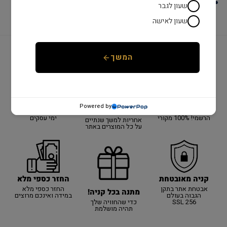
לוח : ירוק
שעון לגבר
שעון לאישה
המשך
יבואן רשמי!
משלוח מהיר
שנתיים אחריות
יבואן רשמי על כל
כל המוצרים באתר
אספקה מהירה עם
Powered by
האתר!
באחריות היבואן
שליח עד הבית עד 3
הרשמי! 100% מקורי
ימי עסקים
אחריות למשך שנתיים
על כל המוצרים באתר
קניה מאובטחת
החזר כספי מלא
אבטחת אתר בתקן
החזר כספי מלא
מתנה בכל קניה!
הגבוה בעולם
במידה ואינכם מרוצים
SSL 256
כדי שהחוויה שלך
תהיה מושלמת