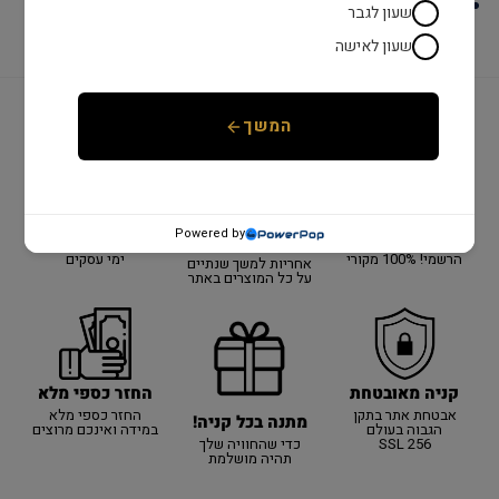
לוח : שחור
שעון לגבר
שעון לאישה
המשך
יבואן רשמי!
משלוח מהיר
שנתיים אחריות
יבואן רשמי על כל
כל המוצרים באתר
אספקה מהירה עם
Powered by
האתר!
באחריות היבואן
שליח עד הבית עד 3
הרשמי! 100% מקורי
ימי עסקים
אחריות למשך שנתיים
על כל המוצרים באתר
קניה מאובטחת
החזר כספי מלא
אבטחת אתר בתקן
החזר כספי מלא
מתנה בכל קניה!
הגבוה בעולם
במידה ואינכם מרוצים
SSL 256
כדי שהחוויה שלך
תהיה מושלמת