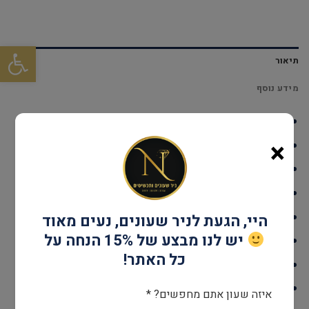
פתח סרגל
תיאור
מידע נוסף
דגם: DUROSSBR20
×
עמידות במים: עד 30 מטר
גוף השעון: Stainless Steel
אחריות: שנתיים יבואן רשמי
קוטר: 33 מ"מ
היי, הגעת לניר שעונים, נעים מאוד
יש לנו מבצע של 15% הנחה על
מנגנון: SWISS RONDA 762
כל האתר!
זכוכית: ציפוי ספיר קריסטל
צבע: כסף & שחור
איזה שעון אתם מחפשים? *