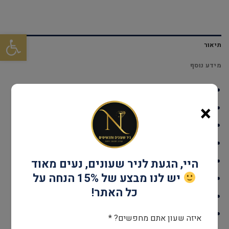
פתח סרגל
תיאור
מידע נוסף
דגם: DUNYYGTM20
×
עמידות במים: עד 30 מטר
גוף השעון: Stainless Steel
אחריות: שנתיים יבואן רשמי
קוטר: 33 מ"מ
היי, הגעת לניר שעונים, נעים מאוד
יש לנו מבצע של 15% הנחה על
מנגנון: SWISS RONDA 762
כל האתר!
זכוכית: ציפוי ספיר קריסטל
צבע: זהב & כסף
איזה שעון אתם מחפשים? *