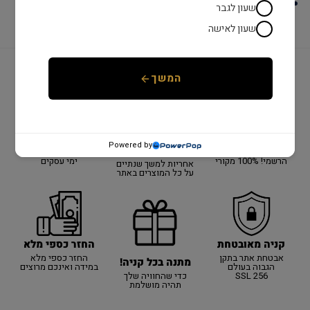
לוח : טורקיז
שעון לגבר
שעון לאישה
המשך
יבואן רשמי!
משלוח מהיר
שנתיים אחריות
יבואן רשמי על כל
כל המוצרים באתר
אספקה מהירה עם
Powered by
האתר!
באחריות היבואן
שליח עד הבית עד 3
הרשמי! 100% מקורי
ימי עסקים
אחריות למשך שנתיים
על כל המוצרים באתר
קניה מאובטחת
החזר כספי מלא
אבטחת אתר בתקן
החזר כספי מלא
מתנה בכל קניה!
הגבוה בעולם
במידה ואינכם מרוצים
SSL 256
כדי שהחוויה שלך
תהיה מושלמת