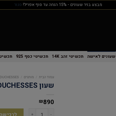
מבצע בניר שעונים - 15% הנחה עד סוף אפריל!
סגור
שעונים לאישה
תכשיטי זהב 14K
תכשיטי כסף 925
תכשיטי
עמוד הבית
/
מותגים
/
 DUCHESSES
שעון THE DUCHESSES לאישה
890
₪
לרכישה