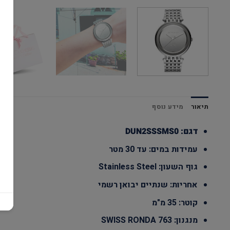
תיאור
מידע נוסף
דגם: DUN2SSSMS0
עמידות במים: עד 30 מטר
גוף השעון: Stainless Steel
אחריות: שנתיים יבואן רשמי
קוטר: 35 מ"מ
מנגנון: SWISS RONDA 763