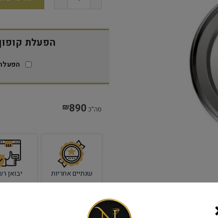
הפעלת קופון 15% הנח
הפעלת 
890
₪
סה"כ
שנתיים אחריות
יבואן רש
מק"ט:
DUN2SSSMS0