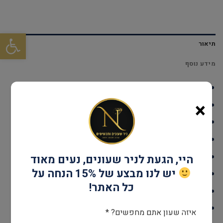
פתח סרגל
תיאור
מידע נוסף
דגם: DUMIRGRMRS
×
עמידות במים: עד 30 מטר
גוף השעון: Stainless Steel
אחריות: שנתיים יבואן רשמי
קוטר: 34 מ"מ
היי, הגעת לניר שעונים, נעים מאוד
יש לנו מבצע של 15% הנחה על
מנגנון: SWISS RONDA 762
כל האתר!
זכוכית: ציפוי ספיר קריסטל
צבע: זהב אדום
איזה שעון אתם מחפשים? *