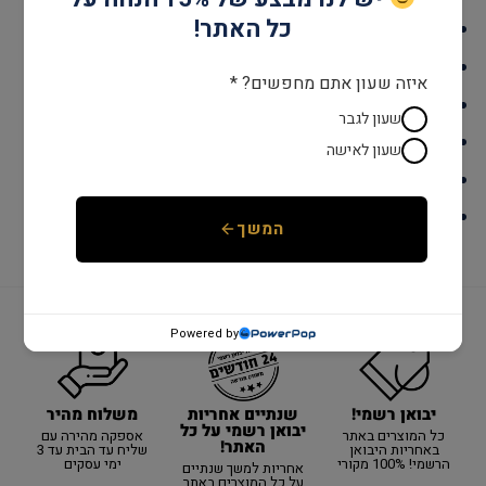
כל האתר!
גוף השעון: stainless steel
אחריות: שנתיים יבואן רשמי
איזה שעון אתם מחפשים? *
קוטר: 41 מ"מ
שעון לגבר
מנגנון: קוורץ
שעון לאישה
זכוכית: ספיר קריסטל
צבע: כסף
המשך
Powered by
יבואן רשמי!
משלוח מהיר
שנתיים אחריות
יבואן רשמי על כל
כל המוצרים באתר
אספקה מהירה עם
האתר!
באחריות היבואן
שליח עד הבית עד 3
הרשמי! 100% מקורי
ימי עסקים
אחריות למשך שנתיים
על כל המוצרים באתר