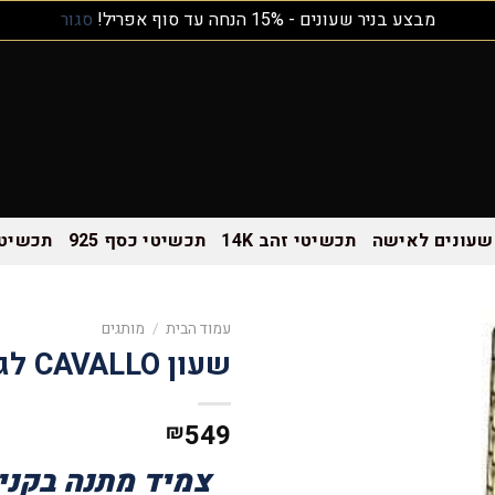
מבצע בניר שעונים - 15% הנחה עד סוף אפריל!
סגור
שעונים לאישה
תכשיטי זהב 14K
תכשיטי כסף 925
תכשיטי
עמוד הבית
/
מותגים
שעון CAVALLO לגבר CW152003
549
₪
צמיד מתנה בקניי