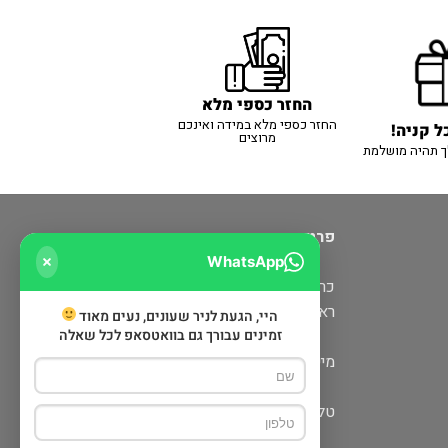
החזר כספי מלא
החזר כספי מלא במידה ואינכם
ל קניה!
מרוצים
ך תהיה מושלמת
פרטי יצירת קשר
WhatsApp
כרמיאל: מעלה כמון 5 קניון חוצות
ראש פינה: דרך הגליל 6 (מתחם שופינה)
היי, הגעת לניר שעונים, נעים מאוד
זמינים עבורך גם בוואטסאפ לכל שאלה
מייל:
nirwatch@gmail.com
טלפון: 052-679-0113