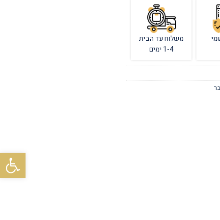
מי
משלוח עד הבית
1-4 ימים
בר
פתח סרגל