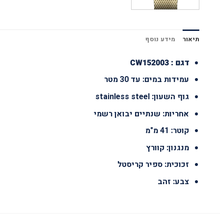
תיאור
מידע נוסף
דגם : CW152003
עמידות במים: עד 30 מטר
גוף השעון: stainless steel
אחריות: שנתיים יבואן רשמי
קוטר: 41 מ"מ
מנגנון: קוורץ
זכוכית: ספיר קריסטל
צבע: זהב