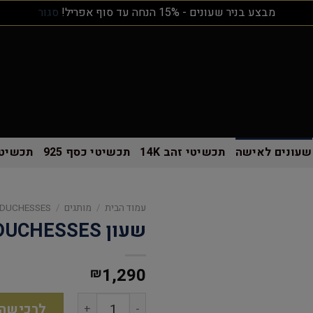
מבצע בניר שעונים - 15% הנחה עד סוף אפריל!
סגור
שעונים לאישה
תכשיטי זהב 14K
תכשיטי כסף 925
תכשיטי
עמוד הבית
/
מותגים
/
 DUCHESSES
שעון THE DUCHESSES לאישה
1,290
₪
לרכישה