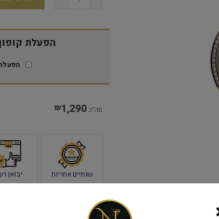
הפעלת קופון 15% הנח
הפעלת 
1,290
₪
סה"כ
שנתיים אחריות
יבואן רש
מק"ט:
DU5ASRBM20-11-14-27