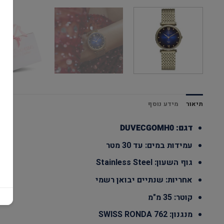
תיאור
מידע נוסף
דגם: DUVECGOMH0
עמידות במים: עד 30 מטר
גוף השעון: Stainless Steel
אחריות: שנתיים יבואן רשמי
קוטר: 35 מ"מ
מנגנון: SWISS RONDA 762