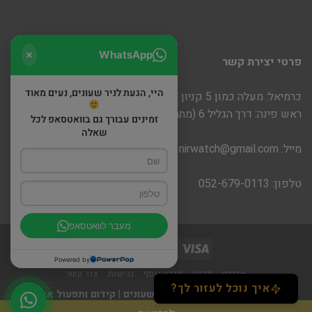
WhatsApp
פרטי יצירת קשר
היי, הגעת לניר שעונים, נעים מאוד
כרמיאל: מעלה כמון 5 קניון חוצות
ראש פינה: דרך הגליל 6 (מתחם שופינה)
זמינים עבורך גם בוואטסאפ לכל
שאלה
מייל:
nirwatch@gmail.com
טלפון: 052-679-0113
מעבר לוואטסאפ
Powered by
אודות
תקנון
מידע נוסף
נגישות
צור קשר
איך נוכל לעזור לך?
כל הזכויות שמורות 2026 ©
ניר שעונים
|
קידום ותפעול אתר -
פרוזיטיב \ Prositive