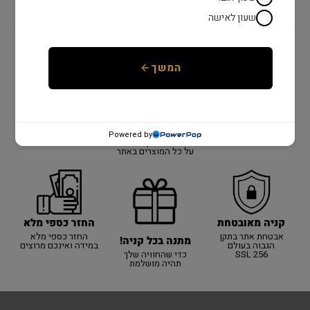
שעון לאישה
המשך
יבואן רשמי!
משלוח מהיר
שנתיים אחריות
יבואן רשמי על כל
כל המוצרים באתר
אספקה מהירה עם
האתר!
באחריות היבואן
שליח עד הבית עד 3
Powered by
הרשמי! 100% מקורי
ימי עסקים
אחריות למשך שנתיים
על כל המוצרים באתר
קניה מאובטחת
החזר כספי מלא
אבטחת אתר בתקן
החזר כספי מלא
מתנה בכל קניה!
הגבוה בעולם
במידה ואינכם מרוצים
SSL 256
כדי שהחוויה שלך
תהיה מושלמת