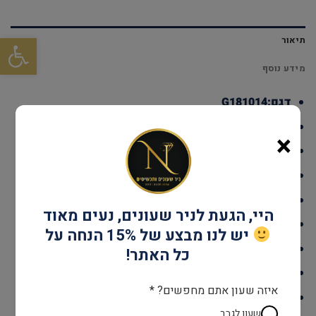
פתח סרגל
תיאור
מידע נוסף
דגם:G181014
עמידות במים: עד 100 מטר
×
גוף השעון: פלדת אל חלד
אחריות: שנתיים יבואן רשמי
קוטר:28 מ"מ
היי, הגעת לניר שעונים, נעים מאוד
מנגנון: קוורץ
יש לנו מבצע של 15% הנחה על
זכוכית: מינרל
כל האתר!
צבע: זהב
איזה שעון אתם מחפשים? *
לוח :זהב
שעון לגבר