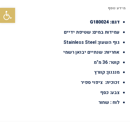
פתח סרגל
מידע נוסף
דגם: G180024
עמידות במים: שטיפת ידיים
גוף השעון: Stainless Steel
אחריות: שנתיים יבואן רשמי
קוטר: 36 מ"מ
מנגנון: קוורץ
זכוכית: ציפוי ספיר
צבע: כסף
לוח : שחור