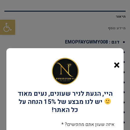
תיאור
פתח סרגל
מידע נוסף
דגם : EMOPFAYGWMY008
עמידות במים: עד 100 מטר
×
גוף השעון: פלדת אל חלד
אחריות: שנתיים יבואן רשמי
קוטר: 34*34 מ"מ
מנגנון: קוורץ שוויצרי
היי, הגעת לניר שעונים, נעים מאוד
יש לנו מבצע של 15% הנחה על
זכוכית: ספיר קריסטל
כל האתר!
צבע : זהב
לוח : לבן
איזה שעון אתם מחפשים? *