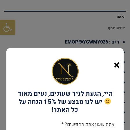
תיאור
פתח סרגל
מידע נוסף
דגם : EMOPFAYGWMY026
עמידות במים: עד 100 מטר
×
גוף השעון: פלדת אל חלד
אחריות: שנתיים יבואן רשמי
קוטר: 34*34 מ"מ
מנגנון: קוורץ שוויצרי
היי, הגעת לניר שעונים, נעים מאוד
יש לנו מבצע של 15% הנחה על
זכוכית: ספיר קריסטל
כל האתר!
צבע : זהב
לוח : לבן
איזה שעון אתם מחפשים? *