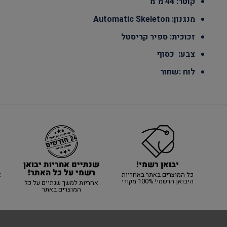
קוטר: 44 מ"מ
מנגנון: Automatic Skeleton
זכוכית: ספיר קריסטל
צבע: כסוף
לוח :שחור
יבואן רשמי!
שנתיים אחריות יבואן
רשמי על כל האתר!
כל המוצרים באתר באחריות
א
היבואן הרשמי! 100% מקורי
אחריות למשך שנתיים על כל
המוצרים באתר