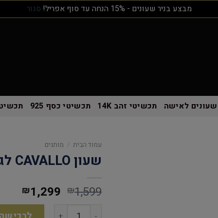
מבצע בניר שעונים - 15% הנחה עד סוף אפריל!
סגור
שעונים לאישה
תכשיטי זהב 14K
תכשיטי כסף 925
תכשיטי
עמוד הבית
/
מותגים
שעון CAVALLO לגבר Cw204001
1,299
1,599
₪
₪
לרכישה