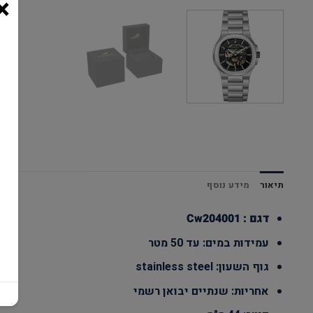
×
תיאור
מידע נוסף
דגם : Cw204001
עמידות במים: עד 50 מטר
גוף השעון: stainless steel
אחריות: שנתיים יבואן רשמי