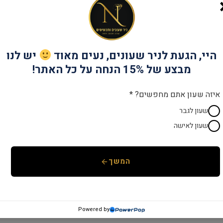
שנתיים אחריות
יבואן רש
קטגוריות:
CAVALLO
,
מותגים
,
שעונים לג
היי, הגעת לניר שעונים, נעים מאוד
יש לנו
מבצע של 15% הנחה על כל האתר!
איזה שעון אתם מחפשים? *
שעון לגבר
שעון לאישה
המשך
Powered by