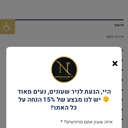
פתח סרגל
תיאור
מידע נוסף
דגם: BR3021
×
עמידות במים: עד 30 מטר
גוף השעון: Stainless Steel
אחריות: שנתיים
קוטר: 28 מ"מ
היי, הגעת לניר שעונים, נעים מאוד
יש לנו מבצע של 15% הנחה על
מנגנון: קוורץ
כל האתר!
זכוכית: מינרל
צבע: כסוף וזהב
איזה שעון אתם מחפשים? *