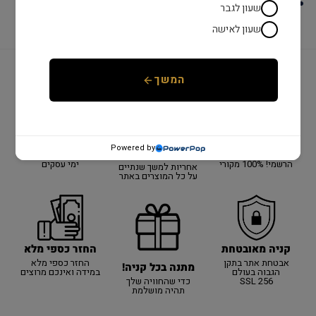
לוח : אפור
שעון לגבר
שעון לאישה
המשך
יבואן רשמי!
משלוח מהיר
שנתיים אחריות
יבואן רשמי על כל
כל המוצרים באתר
אספקה מהירה עם
Powered by
האתר!
באחריות היבואן
שליח עד הבית עד 3
הרשמי! 100% מקורי
ימי עסקים
אחריות למשך שנתיים
על כל המוצרים באתר
קניה מאובטחת
החזר כספי מלא
אבטחת אתר בתקן
החזר כספי מלא
מתנה בכל קניה!
הגבוה בעולם
במידה ואינכם מרוצים
SSL 256
כדי שהחוויה שלך
תהיה מושלמת