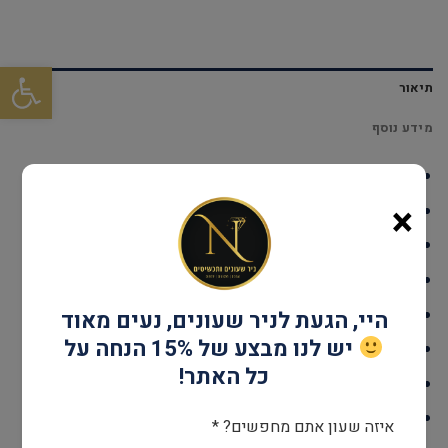
פתח סרגל
תיאור
מידע נוסף
דגם: BR2013
×
עמידות במים: עד 30 מטר
גוף השעון: Stainless Steel
אחריות: שנתיים
קוטר: 34 מ"מ
היי, הגעת לניר שעונים, נעים מאוד
יש לנו מבצע של 15% הנחה על
מנגנון: קוורץ
כל האתר!
זכוכית: מינרל
צבע: כסוף & זהב
איזה שעון אתם מחפשים? *