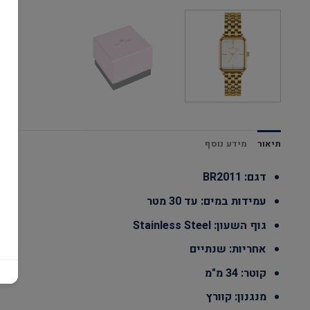
תיאור
מידע נוסף
דגם: BR2011
עמידות במים: עד 30 מטר
גוף השעון: Stainless Steel
אחריות: שנתיים
קוטר: 34 מ"מ
מנגנון: קוורץ