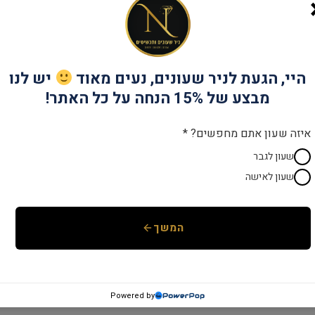
שנתיים אחריות
יבואן רש
קטגוריות:
MARINER
,
מוצרים חמים
,
מותג
היי, הגעת לניר שעונים, נעים מאוד
יש לנו
מבצע של 15% הנחה על כל האתר!
איזה שעון אתם מחפשים? *
שעון לגבר
שעון לאישה
המשך
Powered by