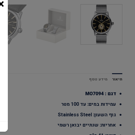
×
תיאור
מידע נוסף
דגם : MO7094
עמידות במים: עד 100 מטר
גוף השעון: Stainless Steel
אחריות: שנתיים יבואן רשמי