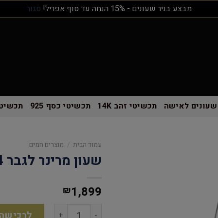
מבצע בניר שעונים - 15% הנחה עד סוף אפריל!
סגור
שעונים לאישה
תכשיטי זהב 14K
תכשיטי כסף 925
תכשיטי
עמוד הבית
/
מוצרים חמים
שעון מרינר לגבר MO7094
1,899
₪
לרכישה