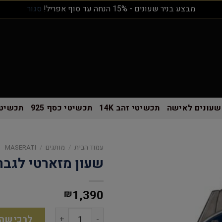
מבצע בניר שעונים - 15% הנחה עד סוף אפריל!
סגור
שעונים לאישה
תכשיטי זהב 14K
תכשיטי כסף 925
תכשיטי
עמוד הבית
/
מותגים
/
MASERATI
שעון מזארטי לגבר
1,390
₪
לרכישה