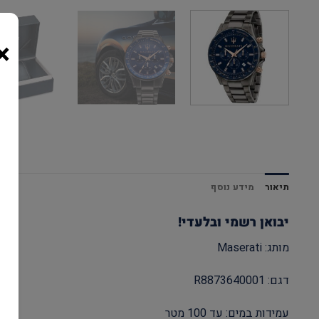
×
תיאור
מידע נוסף
יבואן רשמי ובלעדי!
מותג: Maserati
דגם: R8873640001
עמידות במים: עד 100 מטר