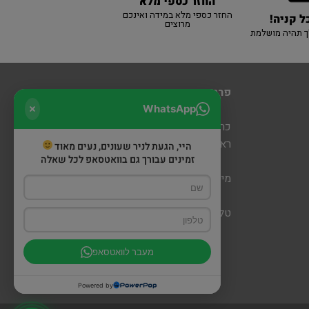
החזר כספי מלא
החזר כספי מלא במידה ואינכם
ל קניה!
מרוצים
ך תהיה מושלמת
פרטי יצירת קשר
WhatsApp
כרמיאל: מעלה כמון 5 קניון חוצות
ראש פינה: דרך הגליל 6 (מתחם שופינה)
היי, הגעת לניר שעונים, נעים מאוד
זמינים עבורך גם בוואטסאפ לכל שאלה
מייל:
nirwatch@gmail.com
טלפון: 052-679-0113
מעבר לוואטסאפ
Powered by