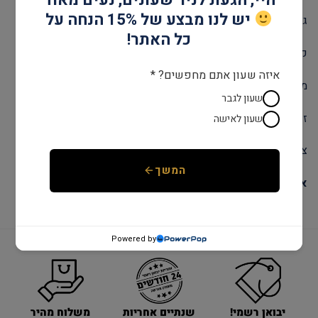
יש לנו מבצע של 15% הנחה על
גוף השעון: עור
כל האתר!
קוטר: 42 מ"מ
איזה שעון אתם מחפשים? *
מנגנון: אוטומט
שעון לגבר
זכוכית: ספיר קריסטל
שעון לאישה
צבע: כסף & שחור
המשך
אחריות יבואן רשמי ובלעדי לשנתיים!
Powered by
יבואן רשמי!
משלוח מהיר
שנתיים אחריות